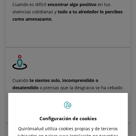
Cuando es difícil
encontrar algo positivo
en tus
vivencias cotidianas y
todo a tu alrededor lo percibes
como amenazante.
Cuando
te sientes solo, incomprendido o
desatendido
o piensas que la desgracia se ha cebado
contigo y comienzas a
asumir que todo te sale mal
y
que las cosas no van a cambiar.
Configuración de cookies
Quirónsalud utiliza cookies propias y de terceros
(ubicados en países cuya legislación no garantiza