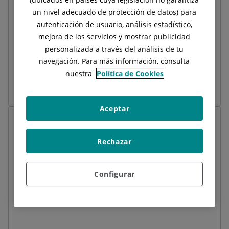
un nivel adecuado de protección de datos) para
autenticación de usuario, análisis estadístico,
Cuando tengas
miedo de salir a la calle, relacionarte,
mejora de los servicios y mostrar publicidad
estar en sitios cerrados, viajar…,
y ello te impide
personalizada a través del análisis de tu
desarrollar tus habilidades y disfrutar de lo que te
navegación. Para más información, consulta
rodea.
nuestra
Política de Cookies
Aceptar
Rechazar
Cuando tengas síntomas como
taquicardias,
Configurar
palpitaciones, insomnio, problemas digestivos
y
otros, que puedas relacionar con situaciones de
estrés.