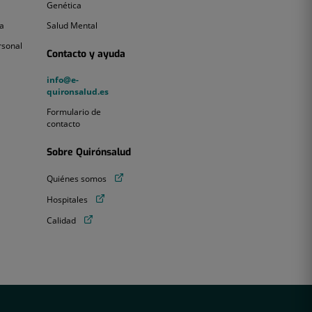
Genética
Genética
Salud
a
Salud Mental
Mental
rsonal
Contacto y ayuda
info@e-
info@e-
quironsalud.es
quironsalud.es
Formulario
Formulario de
de
contacto
contacto
Sobre Quirónsalud
Quiénes
Quiénes somos
somos
Hospitales
Hospitales
Calidad
Calidad