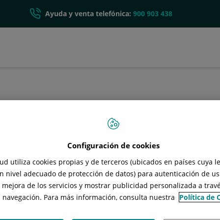
Ayuda y venta telefónica:
900 903 438
Mamoplastia para aumento de pecho
10% de descuento
Configuración de cookies
Solicitar cita sin compromiso
d utiliza cookies propias y de terceros (ubicados en países cuya l
n nivel adecuado de protección de datos) para autenticación de usu
, mejora de los servicios y mostrar publicidad personalizada a travé
PRIMERA CONSULTA GRATUITA
u navegación. Para más información, consulta nuestra
Política de 
La
mamoplastia
permite
mejorar el tamaño y la forma
de los