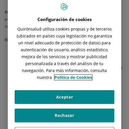
Procedencia de los datos:
los datos objeto de tratamiento
Configuración de cookies
pueden venir dados por el propio interesado (usuario) o en
su caso de su representante legal o voluntario.
Quirónsalud utiliza cookies propias y de terceros
(ubicados en países cuya legislación no garantiza
Finalidad del Tratamiento:
un nivel adecuado de protección de datos) para
autenticación de usuario, análisis estadístico,
a. Gestionar, mantener y controlar la relación contractual
mejora de los servicios y mostrar publicidad
mantenida con usted, lo cual puede implicar:
personalizada a través del análisis de tu
Gestionar su alta en la plataforma como usuario de la
navegación. Para más información, consulta
misma; gestionar la contratación de los productos y/o
nuestra
Política de Cookies
servicios seleccionados en la plataforma o por vía
telefónica.
Gestionar las citas médicas solicitadas a través de la
Aceptar
plataforma.
Envío de recordatorios previos a la caducidad del
Rechazar
producto adquirido;
Envío de información de productos y/o servicios