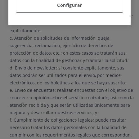
ofrecidos en la plataforma, relacionados con sus
Configurar
preferencias.
b. Contacto telefónico para facilitar información en caso de
rellenar formularios a tales efectos consintiendo
explícitamente.
c. Atención de solicitudes de información, queja,
sugerencia, reclamación, ejercicio de derechos de
protección de datos, etc.: en estos casos se tratarán sus
datos con la finalidad de gestionar y tramitar la solicitud.
d. Envío de newsletter: si consiente explícitamente, sus
datos podrán ser utilizados para el envío, por medios
electrónicos, de los boletines a los que se haya suscrito.
e. Envío de encuestas: realizar encuestas con el objetivo de
conocer su opinión sobre el servicio contratado, así como la
atención recibida y que serán utilizadas únicamente para
mejorar y desarrollar nuestros servicios; y
f. Cumplimiento de obligaciones legales: puede resultar
necesario tratar los datos personales con la finalidad de
cumplir con los requerimientos legales que correspondan.