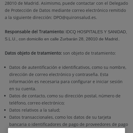
28010 de Madrid. Asimismo, puede contactar con el Delegado
de Protección de Datos mediante correo electrónico remitido
a la siguiente dirección: DPO@quironsalud.es.
Responsable del Tratamiento:
IDCQ HOSPITALES Y SANIDAD,
S.L.U., con domicilio en calle Zurbarán 28, 28010 de Madrid.
.
Datos objeto de tratamiento:
son objeto de tratamiento:
Datos de autentificación e identificativos, como su nombre,
dirección de correo electrónico y contraseña. Esta
información es necesaria para configurar e iniciar sesión
en su cuenta.
Datos de contacto, como su dirección postal, número de
teléfono, correo electrónico;
Datos relativos a la salud;
Datos transaccionales, como los datos de su tarjeta
bancaria o identificadores de pago de proveedores de pago
externos como Paypal.