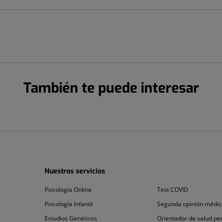
También te puede interesar
Nuestros servicios
Psicología
Test
Psicología Online
Test COVID
Online
COVID
Psicología
Segunda
Psicología Infantil
Segunda opinión médic
Infantil
opinión
Estudios
Orientador
Estudios Genéticos
Orientador de salud pe
médica