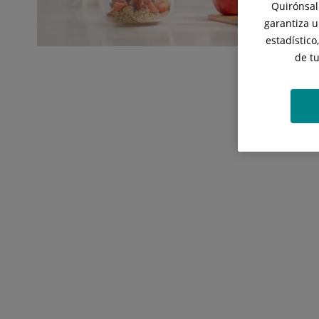
Quirónsalu
garantiza u
estadístico
de t