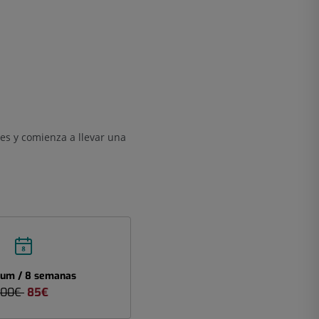
des y comienza a llevar una
um / 8 semanas
100€
85€