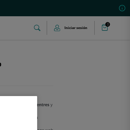
0
Iniciar sesión
o
nline una
dieta
 en la que te encuentres
y
 recomendaciones
udable mediante una