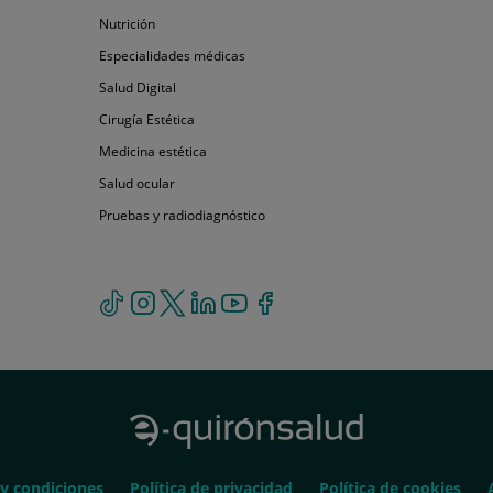
Genéticos
de
Nutrición
Nutrición
salud
personal
Especialidades
Especialidades médicas
médicas
Salud
Salud Digital
Digital
Cirugía
Cirugía Estética
Estética
Medicina
Medicina estética
estética
Salud
Salud ocular
ocular
Pruebas
Pruebas y radiodiagnóstico
y
radiodiagnóstico
Política
Política
y condiciones
Política de privacidad
Política de cookies