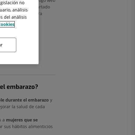
das a través del diálogo web
egislación no
ión final. En el apartado
ario, análisis
ercambiar platos para
s del análisis
Cookies
ar
n el embarazo?
ble durante el embarazo
y
jorar la salud de cada
os a
mujeres que se
r sus hábitos alimenticios