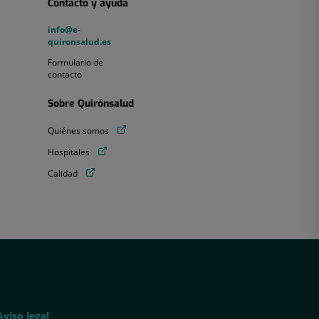
Contacto y ayuda
info@e-
info@e-
quironsalud.es
quironsalud.es
Formulario
Formulario de
de
contacto
contacto
Sobre Quirónsalud
Quiénes
Quiénes somos
somos
Hospitales
Hospitales
Calidad
Calidad
Aviso
Aviso legal