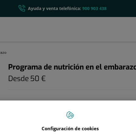
Ayuda y venta telefónica:
900 903 438
razo
Programa de nutrición en el embaraz
Desde
50 €
Te ofrecemos la posibilidad de que un nutricionista diseñe o
personalizada
para ti teniendo en cuenta la
fase del embarazo
si sufres alguna patología asociada. Además, te ofreceremos
nutricionales para que tú y tu bebe tengáis un embarazo sal
Configuración de cookies
alimentación acorde a las circunstancias.