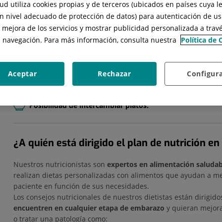
Nuestros especialistas están disponibles para resolver tus du
d utiliza cookies propias y de terceros (ubicados en países cuya l
o por
e
-mail, además de la videollamada quincenal y de valorac
n nivel adecuado de protección de datos) para autenticación de usu
“Nutrición” de la App Quirónsalud tienes la posibilidad de int
, mejora de los servicios y mostrar publicidad personalizada a travé
obtener nuevas recetas.
u navegación. Para más información, consulta nuestra
Política de 
Videollamada con el nutricionista.
Aceptar
Rechazar
Configur
Recetas y lista de la compra de tu dieta personalizada.
Posibilidad de intercambiar platos.
¿A quién está dirigido el plan de nutrición e
Nuestros nutricionistas son
expertos en alimentación saluda
realizan dietas personalizadas con alimentos que ayudan a me
paciente en función de sus necesidades.
Los consejos nutricionales de nuestros dietistas están dirigid
encuentren en cualquier etapa de embarazo
y quieran mejora
o tratar una patología como: