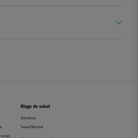
Blogs de salud
Genética
Genética
Salud
a
Salud Mental
Mental
rsonal