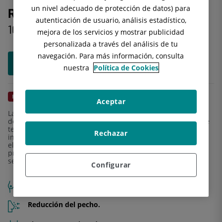
un nivel adecuado de protección de datos) para
Reducción de pecho
autenticación de usuario, análisis estadístico,
10% de descuento
mejora de los servicios y mostrar publicidad
personalizada a través del análisis de tu
navegación. Para más información, consulta
Solicitar cita sin compromiso
nuestra
Política de Cookies
PRIMERA CONSULTA GRATUITA
Aceptar
La
mamoplastia de reducción
permite disminuir el tamaño
del pecho mediante la extracción de grasa, la eliminación de
tejido o la extirpación de parte de la glándula mamaria. Esta
Rechazar
intervención suele ir acompañada de un procedimiento de
elevación de las mamas para conseguir una figura
proporcionada y estilizada. En e-Quirónsalud te ayudamos a
sentirte mejor a un precio con descuento.
Configurar
Senos ligeros y firmes.
Reducción del pecho.