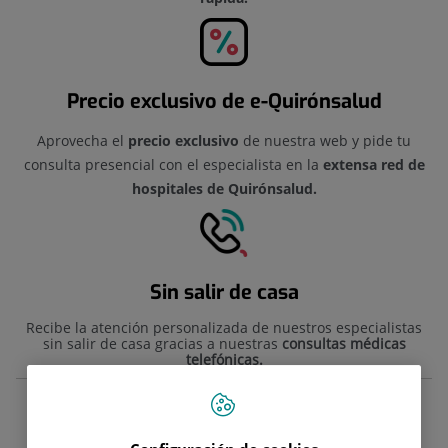
Precio exclusivo de e-Quirónsalud
Aprovecha el
precio exclusivo
de nuestra web y pide tu
consulta presencial con el especialista en la
extensa red de
hospitales de Quirónsalud.
Sin salir de casa
Recibe la atención personalizada de nuestros especialistas
sin salir de casa gracias a nuestras
consultas médicas
telefónicas.
Nuestras especialidades