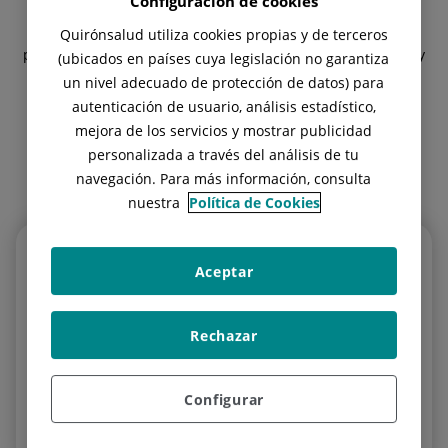
Configuración de cookies
Contamos con un
extenso cuadro médico
de reconocido
Quirónsalud utiliza cookies propias y de terceros
prestigio especializado en la
atención integral al paciente
y
(ubicados en países cuya legislación no garantiza
experto en el uso de las
tecnologías médicas más
un nivel adecuado de protección de datos) para
avanzadas.
autenticación de usuario, análisis estadístico,
mejora de los servicios y mostrar publicidad
personalizada a través del análisis de tu
navegación. Para más información, consulta
nuestra
Política de Cookies
Aceptar
Cardiología
Rechazar
Pruebas, revisiones y consultas con el cardiólogo.
Configurar