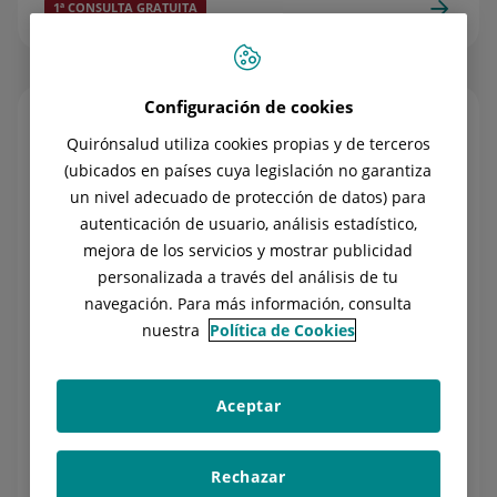
1ª CONSULTA GRATUITA
Configuración de cookies
Quirónsalud utiliza cookies propias y de terceros
(ubicados en países cuya legislación no garantiza
un nivel adecuado de protección de datos) para
autenticación de usuario, análisis estadístico,
mejora de los servicios y mostrar publicidad
personalizada a través del análisis de tu
navegación. Para más información, consulta
ESTUDIOS GENÉTICOS
nuestra
Política de Cookies
Estudios genéticos
Más de
30 test
que te ayudarán a
prevenir
Aceptar
enfermedades
o
mejorar tu calidad de vida
.
Rechazar
10% DE DESCUENTO