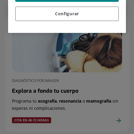
Configurar
DIAGNÓSTICO POR IMAGEN
Explora a fondo tu cuerpo
Programa tu
ecografía
,
resonancia
o
mamografía
sin
esperas ni complicaciones.
CITA EN 48-72 HORAS