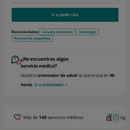
Ir a pedir cita
Recomendados:
Consulta inmediata
Cardiología
Resonancia magnética
¿No encuentras algún
servicio médico?
Nuestro
orientador de salud
te asesorará en
48
horas
.
Ir a orientador
Más de
140
servicios médicos
Tengas