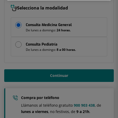
Selecciona la modalidad
Modalidad
Consulta Medicina General
de
De lunes a domingo:
24 horas.
la
prueba:
Consulta Pediatría
De lunes a domingo:
8 a 00 horas.
Continuar
Compra por teléfono
Llámanos al teléfono gratuito
900 903 438
, de
lunes a viernes
, no festivos, de
9 a 21h
.