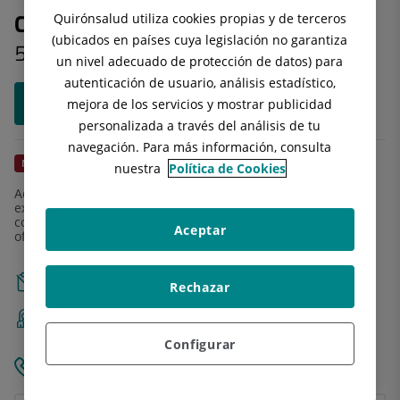
Quirónsalud utiliza cookies propias y de terceros
Consulta telefónica inmediata
(ubicados en países cuya legislación no garantiza
50 €
un nivel adecuado de protección de datos) para
autenticación de usuario, análisis estadístico,
Seleccionar modalidad y cita
mejora de los servicios y mostrar publicidad
personalizada a través del análisis de tu
navegación. Para más información, consulta
NUEVO
INCLUYE PRESCRIPCIÓN MÉDICA
nuestra
Política de Cookies
Accede de manera rápida y
sin cita previa
a nuestros
expertos en
medicina general y pediatría
. Durante la
consulta telefónica, los especialistas resuelven dudas,
Aceptar
ofrecen asesoramiento y facilitan recetas electrónicas.
Sin necesidad de cita previa.
Rechazar
Derivación prioritaria a un especialista en los casos
necesarios.
Configurar
Teléfono gratuito para la consulta.