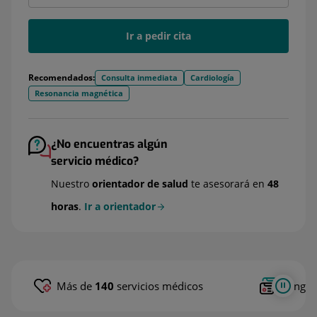
Ir a pedir cita
Recomendados:
Consulta inmediata
Cardiología
Resonancia magnética
¿No encuentras algún
servicio médico?
Nuestro
orientador de salud
te asesorará en
48
horas
.
Ir a orientador
Más de
140
servicios médicos
Tengas