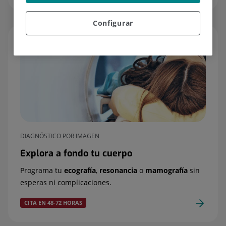
Configurar
DIAGNÓSTICO POR IMAGEN
Explora a fondo tu cuerpo
Programa tu
ecografía
,
resonancia
o
mamografía
sin
esperas ni complicaciones.
CITA EN 48-72 HORAS