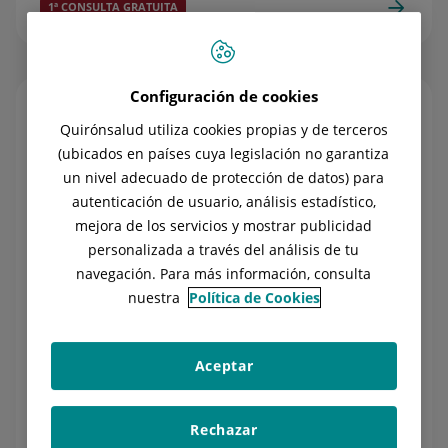
1ª CONSULTA GRATUITA
Configuración de cookies
Quirónsalud utiliza cookies propias y de terceros
(ubicados en países cuya legislación no garantiza
un nivel adecuado de protección de datos) para
autenticación de usuario, análisis estadístico,
mejora de los servicios y mostrar publicidad
personalizada a través del análisis de tu
navegación. Para más información, consulta
ESTUDIOS GENÉTICOS
nuestra
Política de Cookies
Estudios genéticos
Más de
30 test
que te ayudarán a
prevenir
Aceptar
enfermedades
o
mejorar tu calidad de vida
.
Rechazar
10% DE DESCUENTO